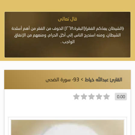
قال تعالى
فرة لأنها أغلى
﴿الشيطان يعِدُكم الفقر﴾[البقرة:٢٦٨] الخوف من الفقر من أهم أسلحة
«خَيْرُ
الشيطان، ومنه استدرج الناس إلى أكل الحرام، ومنعهم من الإنفاق
اللَّ
الواجب .
القارئ عبدالله خياط
> 93- سورة الضحى
0.00