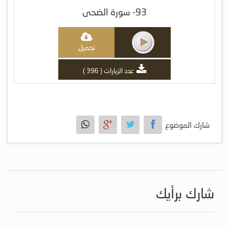
93- سورة الضحى
تحميل
عدد الزيارات ( 396 )
شارك الموضوع
شارك برأيك