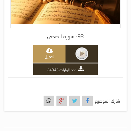
93- سورة الضحى
تحميل
عدد الزيارات ( 494 )
شارك الموضوع