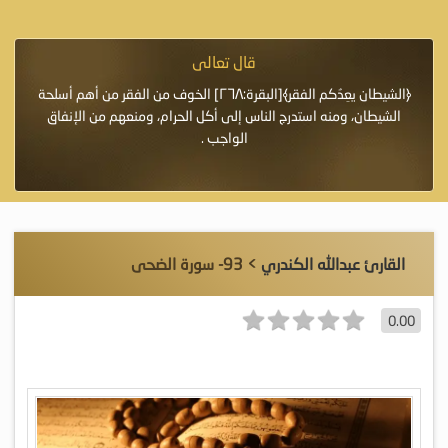
قال تعالى
فرة لأنها أغلى
﴿الشيطان يعِدُكم الفقر﴾[البقرة:٢٦٨] الخوف من الفقر من أهم أسلحة
«خَيْرُ
الشيطان، ومنه استدرج الناس إلى أكل الحرام، ومنعهم من الإنفاق
اللَّ
الواجب .
القارئ عبدالله الكندري
> 93- سورة الضحى
0.00