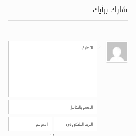
شارك برأيك