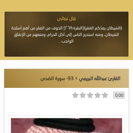
قال تعالى
فرة لأنها أغلى
﴿الشيطان يعِدُكم الفقر﴾[البقرة:٢٦٨] الخوف من الفقر من أهم أسلحة
«خَيْرُ
الشيطان، ومنه استدرج الناس إلى أكل الحرام، ومنعهم من الإنفاق
اللَّ
الواجب .
القارئ عبدالله البريمي
> 93- سورة الضحى
0.00