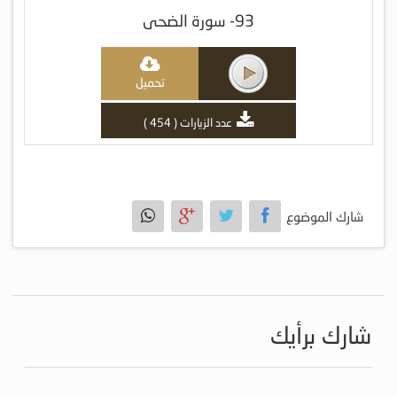
93- سورة الضحى
تحميل
عدد الزيارات ( 454 )
شارك الموضوع
شارك برأيك