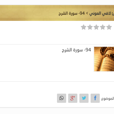
ئ لافي العوني
> 94- سورة الشرح
94- سورة الشرح
لموضوع