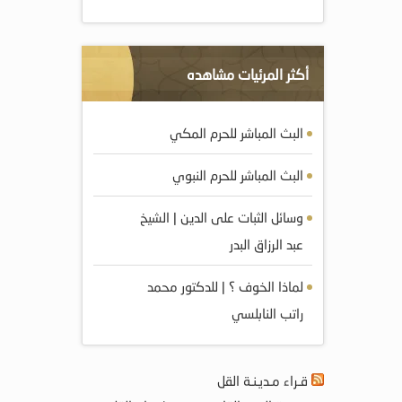
أكثر المرئيات مشاهده
البث المباشر للحرم المكي
البث المباشر للحرم النبوي
وسائل الثبات على الدين | الشيخ
عبد الرزاق البدر
لماذا الخوف ؟ | للدكتور محمد
راتب النابلسي
قـراء مـديـنـة القل