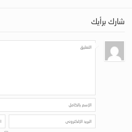
شارك برأيك