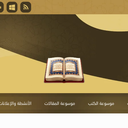
قال تعالى
المغفرة لأنها أغلى جائزة، وهي مفتاح باب العط
تحول دونها الذنوب.
موسوعة الكتب
موسوعة المقالات
الأنشطة والإعلانات