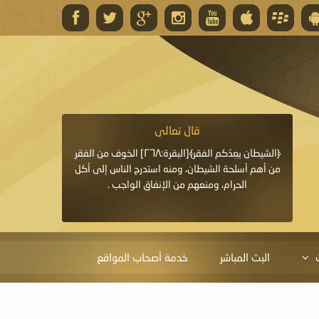
قال تعالى
قال 
﴿وَاللَّهُ يَعِدُكُمْ مَغْفِرَةً مِنْهُ وَفَضْلًا﴾[البقرة: ٢٦٨] قدَّم
﴿الشيطان يعِدُكم الفقر﴾[البقرة:٢٦٨] الخوف من الفقر
«خَيْرُ الدُّعَاءِ دُعَاءُ يَو
ايا التي
من أهم أسلحة الشيطان، ومنه استدرج الناس إلى أكل
قَبْلِي: لاَ إِلَهَ إِلاَّ 
الحرام، ومنعهم من الإنفاق الواجب .
الْحَمْدُ،
البث المباشر
خدمة أصحاب المواقع