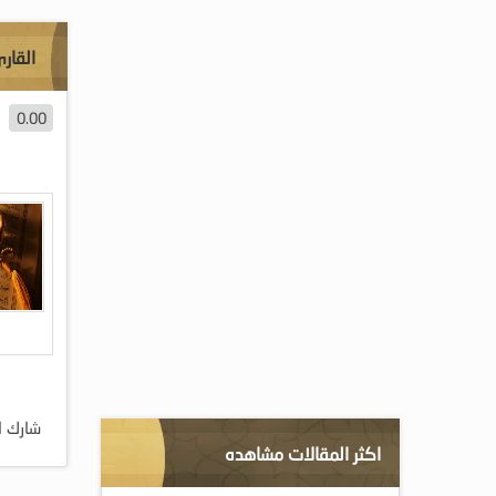
القار
0.00
شارك ا
اكثر المقالات مشاهده