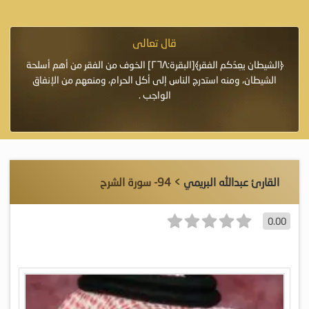
قال تعالى
فرة لأنها أغلى
﴿الشيطان يعِدُكم الفقر﴾[البقرة:٢٦٨] الخوف من الفقر من أهم أسلحة
«خَيْرُ
الشيطان، ومنه استدرج الناس إلى أكل الحرام، ومنعهم من الإنفاق
اللَّ
الواجب .
القارئ عبدالله البريمي
> 94- سورة الشرح
0.00