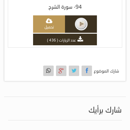
94- سورة الشرح
تحميل
عدد الزيارات ( 436 )
شارك الموضوع
شارك برأيك