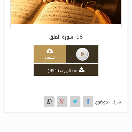
96- سورة العلق
تحميل
عدد الزيارات ( 394 )
شارك الموضوع