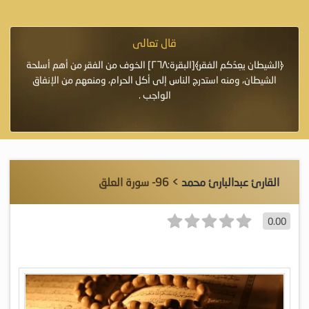
قال تعالى
فرة لأنها أغلى
﴿الشيطان يعِدُكم الفقر﴾[البقرة:٢٦٨] الخوف من الفقر من أهم أسلحة
«خَيْرُ
الشيطان، ومنه استدرج الناس إلى أكل الحرام، ومنعهم من الإنفاق
اللَّ
الواجب .
القارئ عبدالبارئ محمد
> 96- سورة العلق
0.00