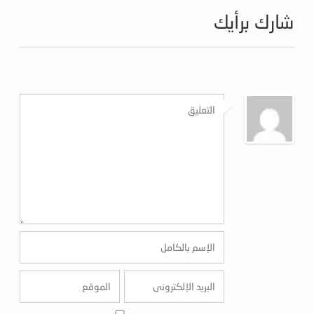
شارك برأيك