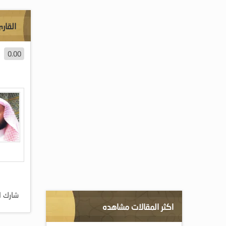
القار
0.00
شارك ا
اكثر المقالات مشاهده