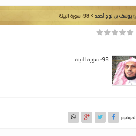
ئ يوسف بن نوح أحمد
> 98- سورة البينة
98- سورة البينة
لموضوع