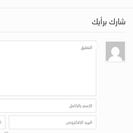
شارك برأيك