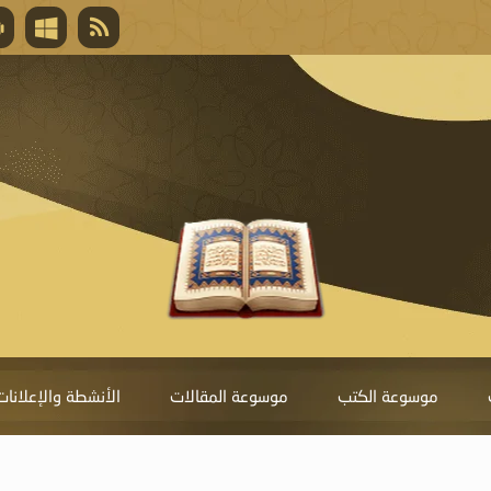
قال تعالى
المغفرة لأنها أغلى جائزة، وهي مفتاح باب العط
تحول دونها الذنوب.
موسوعة الكتب
موسوعة المقالات
الأنشطة والإعلانات