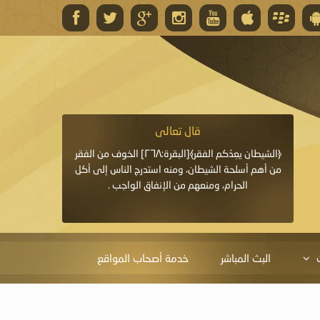
قال تعالى
قال 
﴿وَاللَّهُ يَعِدُكُمْ مَغْفِرَةً مِنْهُ وَفَضْلًا﴾[البقرة: ٢٦٨] قدَّم
﴿الشيطان يعِدُكم الفقر﴾[البقرة:٢٦٨] الخوف من الفقر
«خَيْرُ الدُّعَاءِ دُعَاءُ يَو
ايا التي
من أهم أسلحة الشيطان، ومنه استدرج الناس إلى أكل
قَبْلِي: لاَ إِلَهَ إِلاَّ 
الحرام، ومنعهم من الإنفاق الواجب .
الْحَمْدُ،
البث المباشر
خدمة أصحاب المواقع