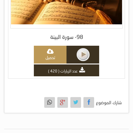
98- سورة البينة
تحميل
عدد الزيارات ( 420 )
شارك الموضوع