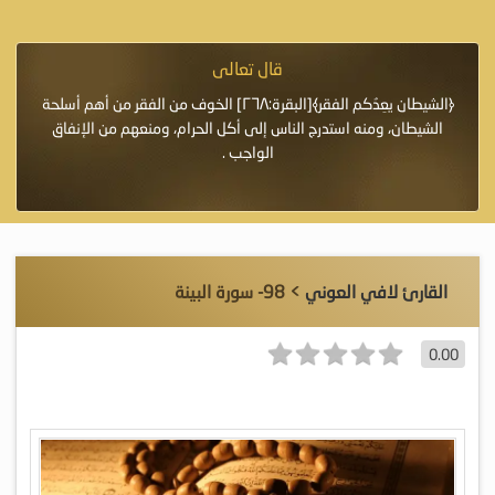
قال تعالى
فرة لأنها أغلى
﴿الشيطان يعِدُكم الفقر﴾[البقرة:٢٦٨] الخوف من الفقر من أهم أسلحة
«خَيْرُ
الشيطان، ومنه استدرج الناس إلى أكل الحرام، ومنعهم من الإنفاق
اللَّ
الواجب .
القارئ لافي العوني
> 98- سورة البينة
0.00