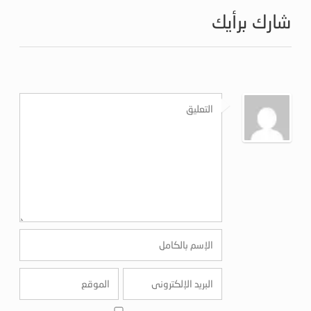
شارك برأيك