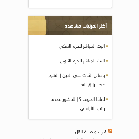
أكثر المرئيات مشاهده
البث المباشر للحرم المكي
البث المباشر للحرم النبوي
وسائل الثبات على الدين | الشيخ
عبد الرزاق البدر
لماذا الخوف ؟ | للدكتور محمد
راتب النابلسي
قـراء مـديـنـة القل