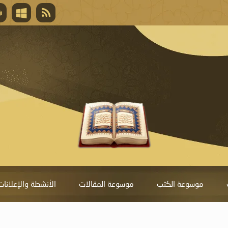
قال تعالى
المغفرة لأنها أغلى جائزة، وهي مفتاح باب العط
تحول دونها الذنوب.
موسوعة الكتب
موسوعة المقالات
الأنشطة والإعلانات