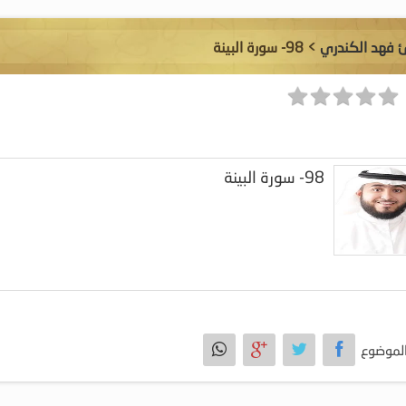
ئ فهد الكندري
> 98- سورة البينة
98- سورة البينة
لموضوع