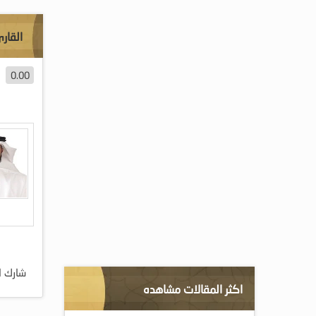
القار
0.00
شارك ا
اكثر المقالات مشاهده