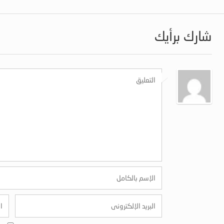
شارك برأيك