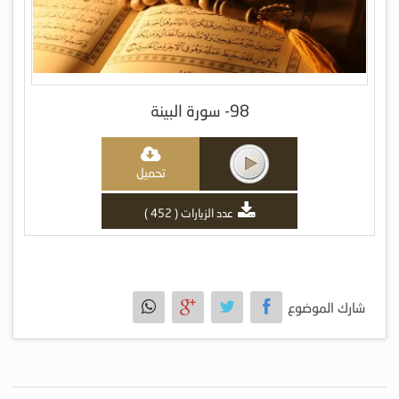
98- سورة البينة
تحميل
عدد الزيارات ( 452 )
شارك الموضوع