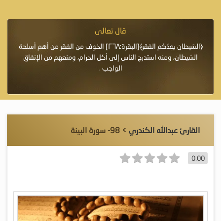
قال تعالى
فرة لأنها أغلى
﴿الشيطان يعِدُكم الفقر﴾[البقرة:٢٦٨] الخوف من الفقر من أهم أسلحة
«خَيْرُ
الشيطان، ومنه استدرج الناس إلى أكل الحرام، ومنعهم من الإنفاق
اللَّ
الواجب .
القارئ عبدالله الكندري
> 98- سورة البينة
0.00