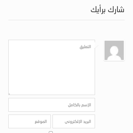
شارك برأيك