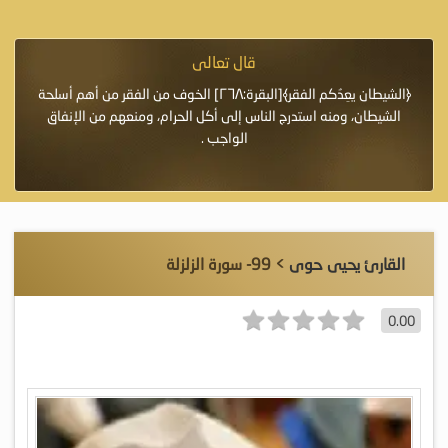
قال تعالى
فرة لأنها أغلى
﴿الشيطان يعِدُكم الفقر﴾[البقرة:٢٦٨] الخوف من الفقر من أهم أسلحة
«خَيْرُ
الشيطان، ومنه استدرج الناس إلى أكل الحرام، ومنعهم من الإنفاق
اللَّ
الواجب .
القارئ يحيى حوى
> 99- سورة الزلزلة
0.00