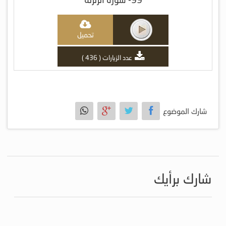
تحميل
عدد الزيارات ( 436 )
شارك الموضوع
شارك برأيك