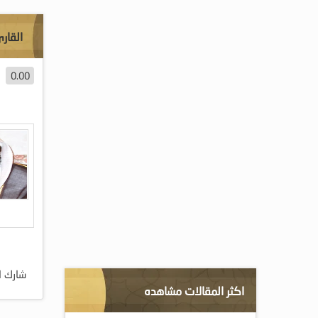
القار
0.00
شارك ا
اكثر المقالات مشاهده