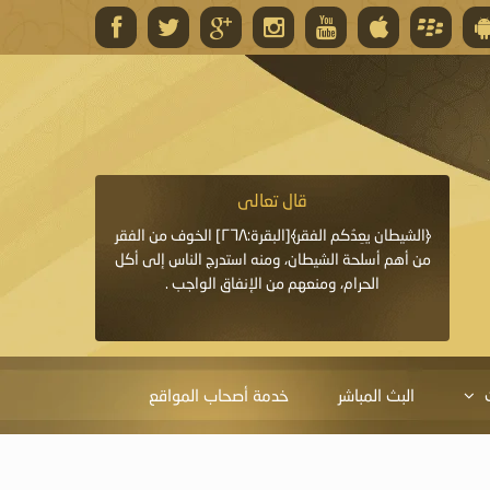
قال تعالى
قال 
﴿وَاللَّهُ يَعِدُكُمْ مَغْفِرَةً مِنْهُ وَفَضْلًا﴾[البقرة: ٢٦٨] قدَّم
﴿الشيطان يعِدُكم الفقر﴾[البقرة:٢٦٨] الخوف من الفقر
«خَيْرُ الدُّعَاءِ دُعَاءُ يَو
ايا التي
من أهم أسلحة الشيطان، ومنه استدرج الناس إلى أكل
قَبْلِي: لاَ إِلَهَ إِلاَّ 
الحرام، ومنعهم من الإنفاق الواجب .
الْحَمْدُ،
البث المباشر
خدمة أصحاب المواقع