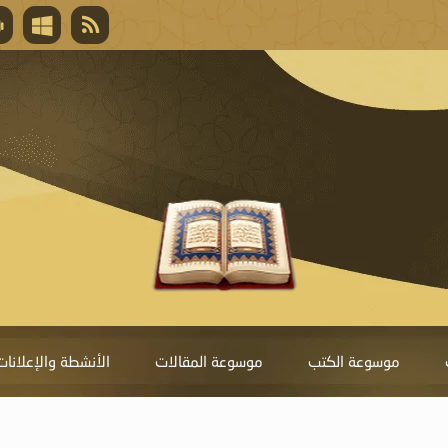
قال تعالى
المغفرة لأنها أغلى جائزة، وهي مفتاح باب العط
تحول دونها الذنوب.
موسوعة الكتب
موسوعة المقالات
الأنشطة والإعلانات