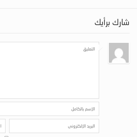
شارك برأيك