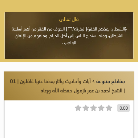
قال تعالى
فرة لأنها أغلى
﴿الشيطان يعِدُكم الفقر﴾[البقرة:٢٦٨] الخوف من الفقر من أهم أسلحة
«خَيْرُ
الشيطان، ومنه استدرج الناس إلى أكل الحرام، ومنعهم من الإنفاق
اللَّ
الواجب .
مقاطع متنوعة
> آيات وأحاديث وآثار بعضنا عنها غافلون | 01
| الشيخ أحمد بن عمر بازمول حفظه الله ورعاه
0.00