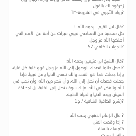
زخرفوه لك بالقول.
?رواه الآجري في الشريعة-٦٣
?‏قال ابن القيم – رحمه الله -:
كل معصية من المعاصي فهي ميراث عن أمة من الأمم التي
أهلكها الله عز وجل.
?الجواب الكافي 57
?قال الشيخ ابن عثيمين رحمه الله:
?اجعل دائما قصدك الوصول إلى الله عز وجل فهو غاية كل غاية،
وإذا جعلت هذا هو القصد والله تنسى الدنيا ومن فيها، فإذا
جعلت قصدك أن تصل إلى الله، وأن تنصر دين الله، وأن تحب في
الله وتبغض في الله، فإنك سوف تصل إلى الغاية، بل تجد لذة
العيش بهذه الدنيا والحياة الطيبة.
?(شرح الكافية الشافية / ج1
? قال الإمام الذهبي رحمه الله :
? إذا وقعت الفتن
فتمسك بالسنة
والزم الصمت