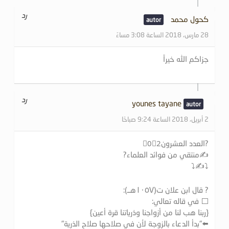
رد
كحول محمد
28 مارس، 2018 الساعة 3:08 مساءً
جزاكم الله خيراً
رد
younes tayane
2 أبريل، 2018 الساعة 9:24 صباحًا
?العدد العشرون0⃣2⃣
✍منتقي من فوائد العلماﺀ?
⤵️✍⤵️
? قال ابن علان ت(۱۰٥٧هــ):
⬜️ في قاله تعالي:
{ربنا هب لنا من أزواجنا وذرياتنا قرة أعين}
⬅️"بدأ الدعاء بالزوجة لأن في صلاحها صلاح الذرية"