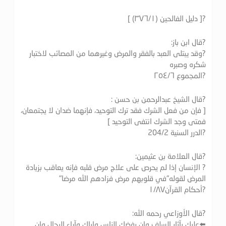
?[ دليل الفالحين (٣٧٦/۱) ]
?قال ابن باز:
?وقد يبتلى العبد بالفقر والمرض وغيرهما من المصائب لاختبار
شكره وصبره
?المجموع ٢٥٤/٦
?قال الشيخ عبدالرحمن بن حسن :
[ فإن من فعل الشرك فقد ترك التوحيد، فإنهما ضدان لا يجتمعان،
فمتى وجد الشرك انتفى التوحيد ]
?الدرر السنية 204/2
?قال العلامة بن عثيمين:
? الإنسان إذا لم يحرص على علاج مرض قلبه فإنه يعاقب بزيادة
المرض لقوله"في قلوبهم مرض فزادهم الله مرضا"
?أحكام القرآن١/٨٧
?قال الأوزاعي رحمه الله:
⬅️عليك بآثار السلف وإن رفضك الناس وإياك وآراء الرجال وإن