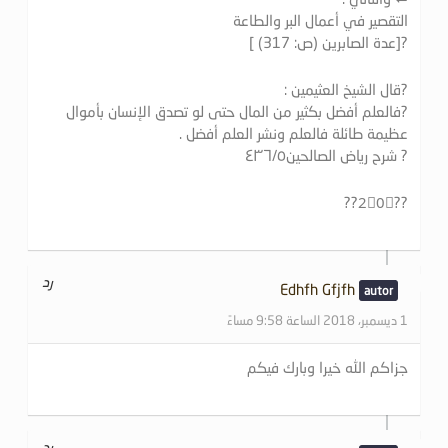
التقصير في أعمال البر والطاعة
?[عدة الصابرين (ص: 317) ]
?‏قال الشيخ العثيمين :
?فالعلم أفضل بكثير من المال حتى لو تصدق الإنسان بأموال
عظيمة طائلة فالعلم ونشر العلم أفضل .
? شرح رياض الصالحين٤٣٦/٥
??2⃣0⃣??
رد
Edhfh Gfjfh
1 ديسمبر، 2018 الساعة 9:58 مساءً
جزاكم الله خيرا وبارك فيكم
رد