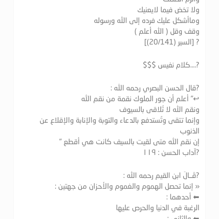
ولا تخض فيما لايعنيك
وماأشكل عليك فرده إلى الله ورسوله
وقف وقل ( الله أعلم )
? [السير (20/141)]
?….كلام نفيس $$$
?قال الحسن البصري رحمه الله :
↩️" أعلم أن جور الملوك نقمة من نقم الله
ونقم الله لا تُلاقى بالسيوف
وإنما تتقى وتُستدفع بالدعاء والتوبة والإنابة والإقلاع عن
الذنوب
إن نقم الله متى لقيت بالسيف كانت هي أقطع "
?آداب الحسن : ١١٩
?قَــالَ ابن القيم رحمه الله :
« إنما تحصل الهموم والغموم والأحزان من جهتين :
⬅ أحدهما :
الرغبة في الدنيا والحرص عليها
⬅ والثاني :