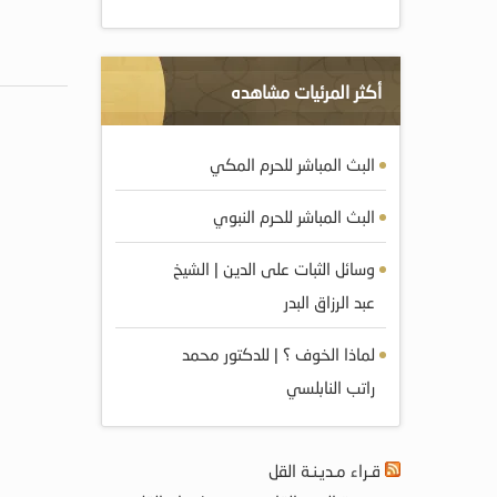
أكثر المرئيات مشاهده
البث المباشر للحرم المكي
البث المباشر للحرم النبوي
وسائل الثبات على الدين | الشيخ
عبد الرزاق البدر
لماذا الخوف ؟ | للدكتور محمد
راتب النابلسي
قـراء مـديـنـة القل