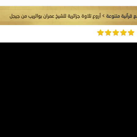
 قرآنية متنوعة
> أروع تلاوة جزائرية للشيخ عمران بوالريب من جيجل