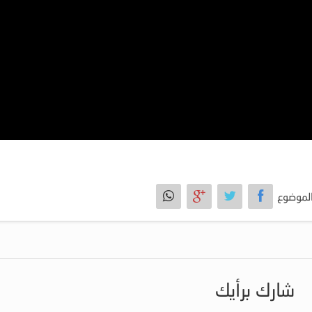
لموضوع
شارك برأيك