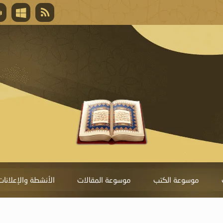
قال تعالى
المغفرة لأنها أغلى جائزة، وهي مفتاح باب العط
تحول دونها الذنوب.
موسوعة الكتب
موسوعة المقالات
الأنشطة والإعلانات