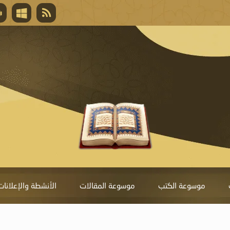
قال تعالى
المغفرة لأنها أغلى جائزة، وهي مفتاح باب العط
تحول دونها الذنوب.
موسوعة الكتب
موسوعة المقالات
الأنشطة والإعلانات