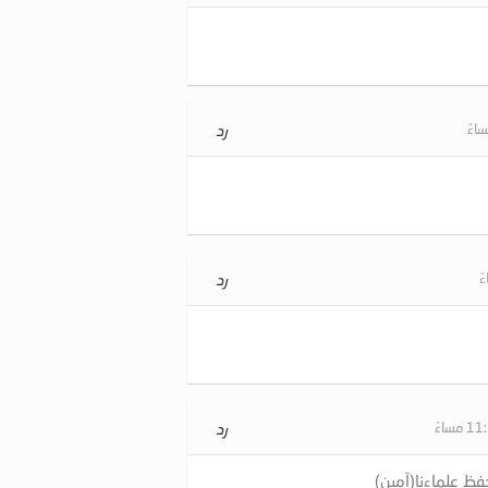
رد
رد
رد
حفظ علماءنا(آمين)