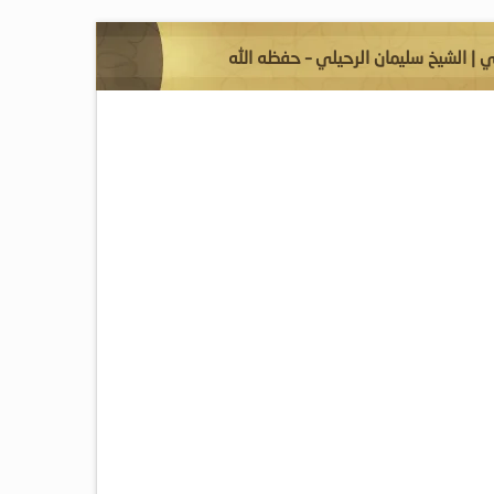
| الشيخ سليمان الرحيلي – حفظه الله