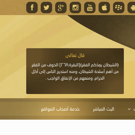
قال تعالى
قال 
﴿وَاللَّهُ يَعِدُكُمْ مَغْفِرَةً مِنْهُ وَفَضْلًا﴾[البقرة: ٢٦٨] قدَّم
﴿الشيطان يعِدُكم الفقر﴾[البقرة:٢٦٨] الخوف من الفقر
«خَيْرُ الدُّعَاءِ دُعَاءُ يَو
ايا التي
من أهم أسلحة الشيطان، ومنه استدرج الناس إلى أكل
قَبْلِي: لاَ إِلَهَ إِلاَّ 
الحرام، ومنعهم من الإنفاق الواجب .
الْحَمْدُ،
البث المباشر
خدمة أصحاب المواقع