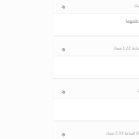
رد
علمهما
رد
رد
رد