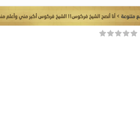
 متنوعة
> أنا أنصح الشيخ فركوس!! الشيخ فركوس أكبر مني وأعلم مني 