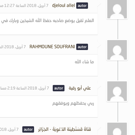
djeloul allel
7 أبريل، 2018 الساعة 12:27 مساءً
العلم ثقيل يوضع صاحبه حفظ الله الشيخين وبارك في 
RAHMOUNE SOUFRANI
7 أبريل، 2018 الساعة 1:22 مساءً
ما شاء الله
علي أبو رقية
7 أبريل، 2018 الساعة 2:19 مساءً
ربي يحفظهم ويوفقهم
قَنَاةُ قَسَنْطِينَةَ الدّعْوِيَةُ - الجَزَائِر
7 أبريل، 2018 الساعة 2:33 مساءً