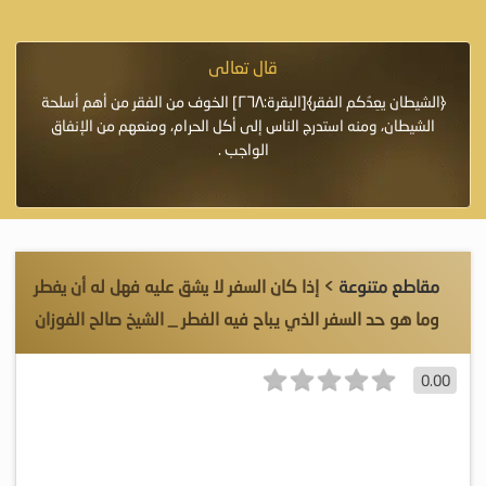
قال تعالى
فرة لأنها أغلى
﴿الشيطان يعِدُكم الفقر﴾[البقرة:٢٦٨] الخوف من الفقر من أهم أسلحة
«خَيْرُ
الشيطان، ومنه استدرج الناس إلى أكل الحرام، ومنعهم من الإنفاق
اللَّ
الواجب .
مقاطع متنوعة
> إذا كان السفر لا يشق عليه فهل له أن يفطر
وما هو حد السفر الذي يباح فيه الفطر _ الشيخ صالح الفوزان
0.00