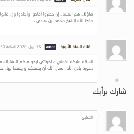
هاؤلاء هم العلماء إن حضروا أفادوا وأجادوا وإن غا
حفظ الله الشيخ محمد ابن هادي ..
قناة السّنة النّبويّة
16 أبريل، 2020 الساعة 12:30 مساءً
السلام عليكم اخوتي و اخواتي نرجو منكم الاشتراك في 
دعوية بإذن الله.. نسأل الله أن ينفعكم و ينفعنا بها.. جز
شارك برأيك