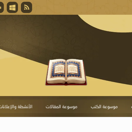
قال تعالى
المغفرة لأنها أغلى جائزة، وهي مفتاح باب العط
تحول دونها الذنوب.
موسوعة الكتب
موسوعة المقالات
الأنشطة والإعلانات