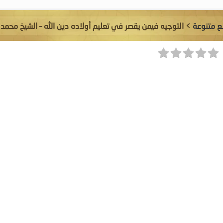
 متنوعة
> التوجيه فيمن يقصر في تعليم أولاده دين الله – الشيخ محم