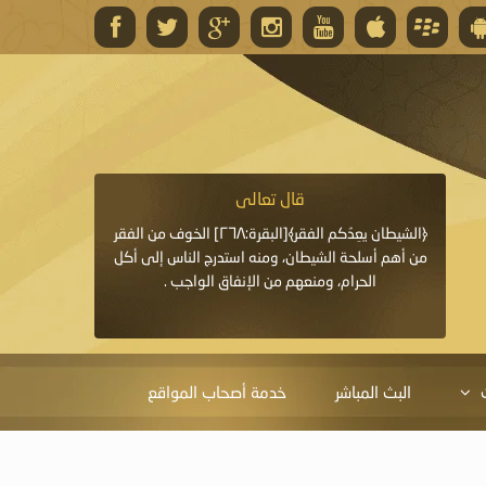
قال تعالى
قال 
﴿وَاللَّهُ يَعِدُكُمْ مَغْفِرَةً مِنْهُ وَفَضْلًا﴾[البقرة: ٢٦٨] قدَّم
﴿الشيطان يعِدُكم الفقر﴾[البقرة:٢٦٨] الخوف من الفقر
«خَيْرُ الدُّعَاءِ دُعَاءُ يَو
ايا التي
من أهم أسلحة الشيطان، ومنه استدرج الناس إلى أكل
قَبْلِي: لاَ إِلَهَ إِلاَّ 
الحرام، ومنعهم من الإنفاق الواجب .
الْحَمْدُ،
البث المباشر
خدمة أصحاب المواقع