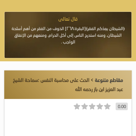
قال تعالى
فرة لأنها أغلى
﴿الشيطان يعِدُكم الفقر﴾[البقرة:٢٦٨] الخوف من الفقر من أهم أسلحة
«خَيْرُ
الشيطان، ومنه استدرج الناس إلى أكل الحرام، ومنعهم من الإنفاق
اللَّ
الواجب .
مقاطع متنوعة
> الحث على محاسبة النفس :سماحة الشيخ
عبد العزيز ابن باز رحمه الله
0.00