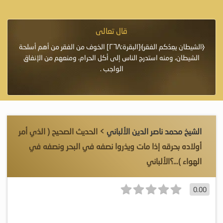
قال تعالى
فرة لأنها أغلى
﴿الشيطان يعِدُكم الفقر﴾[البقرة:٢٦٨] الخوف من الفقر من أهم أسلحة
«خَيْرُ
الشيطان، ومنه استدرج الناس إلى أكل الحرام، ومنعهم من الإنفاق
اللَّ
الواجب .
الشيخ محمد ناصر الدين الألباني
> الحديث الصحيح ( الذي أمر
أولاده بحرقه إذا مات ويذروا نصفه في البحر ونصفه في
الهواء )…؟الألباني
0.00