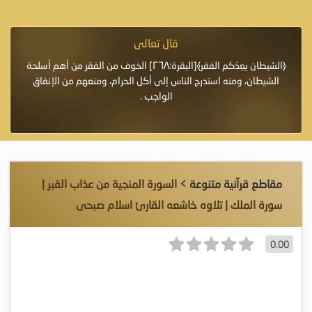
قال تعالى
فرة لأنها أغلى
﴿الشيطان يعِدُكم الفقر﴾[البقرة:٢٦٨] الخوف من الفقر من أهم أسلحة
«خَيْرُ
الشيطان، ومنه استدرج الناس إلى أكل الحرام، ومنعهم من الإنفاق
اللَّ
الواجب .
مقاطع قرآنية متنوعة
> السورة المنجية من عذاب القبر |
سورة الملك | تلاوه خاشعه القارئ اسلام صبحى
0.00