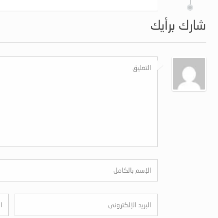
شارك برأيك