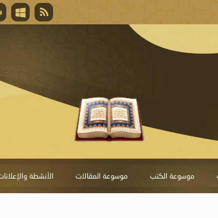
قال تعالى
المغفرة لأنها أغلى جائزة، وهي مفتاح باب العط
تحول دونها الذنوب.
موسوعة الكتب
موسوعة المقالات
الأنشطة والإعلانات