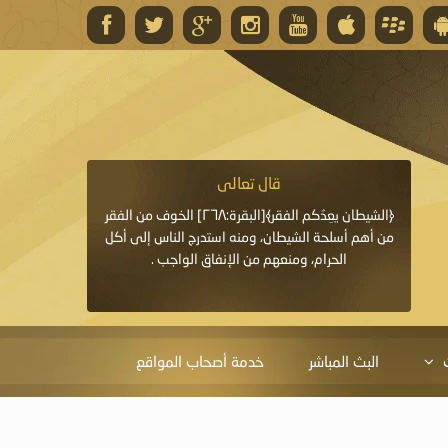
قال تعالى
قال 
﴿وَاللَّهُ يَعِدُكُمْ مَغْفِرَةً مِنْهُ وَفَضْلًا﴾[البقرة: ٢٦٨] قدَّم
﴿الشيطان يعِدُكم الفقر﴾[البقرة:٢٦٨] الخوف من الفقر
«خَيْرُ الدُّعَاءِ دُعَاءُ يَو
ايا التي
من أهم أسلحة الشيطان، ومنه استدرج الناس إلى أكل
قَبْلِي: لاَ إِلَهَ إِلاَّ 
الحرام، ومنعهم من الإنفاق الواجب .
الْحَمْدُ،
البث المباشر
خدمة أصحاب المواقع