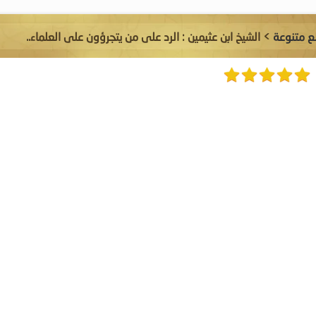
 متنوعة
> الشيخ ابن عثيمين : الرد على من يتجرؤون على العلماء..