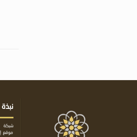
نبذة 
شبكة ا
موقع إس