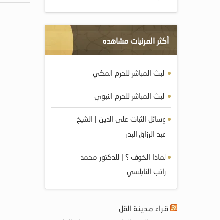
أكثر المرئيات مشاهده
البث المباشر للحرم المكي
البث المباشر للحرم النبوي
وسائل الثبات على الدين | الشيخ
عبد الرزاق البدر
لماذا الخوف ؟ | للدكتور محمد
راتب النابلسي
قـراء مـديـنـة القل