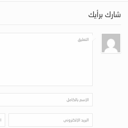
شارك برأيك