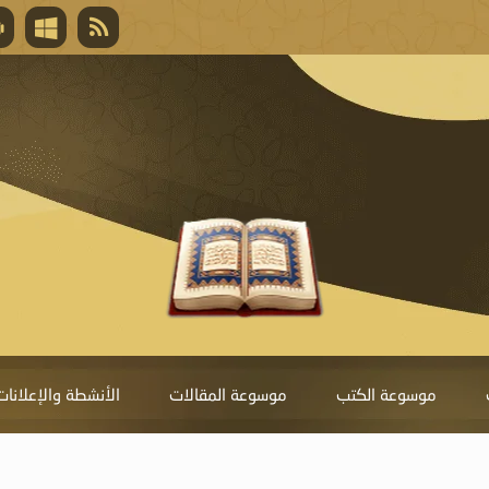
قال تعالى
المغفرة لأنها أغلى جائزة، وهي مفتاح باب العط
تحول دونها الذنوب.
موسوعة الكتب
موسوعة المقالات
الأنشطة والإعلانات