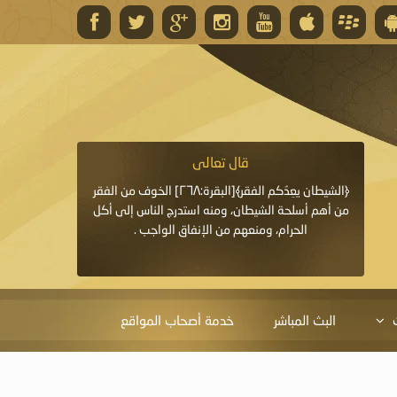
قال تعالى
قال 
﴿وَاللَّهُ يَعِدُكُمْ مَغْفِرَةً مِنْهُ وَفَضْلًا﴾[البقرة: ٢٦٨] قدَّم
﴿الشيطان يعِدُكم الفقر﴾[البقرة:٢٦٨] الخوف من الفقر
«خَيْرُ الدُّعَاءِ دُعَاءُ يَو
ايا التي
من أهم أسلحة الشيطان، ومنه استدرج الناس إلى أكل
قَبْلِي: لاَ إِلَهَ إِلاَّ 
الحرام، ومنعهم من الإنفاق الواجب .
الْحَمْدُ،
البث المباشر
خدمة أصحاب المواقع