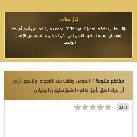
قال تعالى
فرة لأنها أغلى
﴿الشيطان يعِدُكم الفقر﴾[البقرة:٢٦٨] الخوف من الفقر من أهم أسلحة
«خَيْرُ
الشيطان، ومنه استدرج الناس إلى أكل الحرام، ومنعهم من الإنفاق
اللَّ
الواجب .
مقاطع متنوعة
> المؤمن وقاف عند النصوص ولا يجوز لأحد
أن يترك الحق لأجل عالم – الشيخ سليمان الرحيلي
0.00