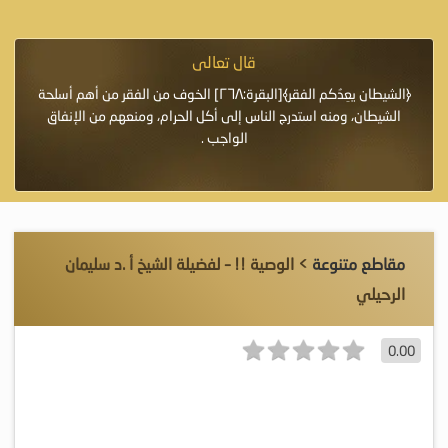
قال تعالى
فرة لأنها أغلى
﴿الشيطان يعِدُكم الفقر﴾[البقرة:٢٦٨] الخوف من الفقر من أهم أسلحة
«خَيْرُ
الشيطان، ومنه استدرج الناس إلى أكل الحرام، ومنعهم من الإنفاق
اللَّ
الواجب .
مقاطع متنوعة
> الوصية !! – لفضيلة الشيخ أ .د سليمان
الرحيلي
0.00