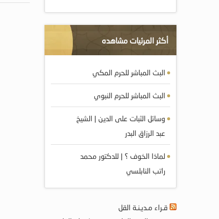
أكثر المرئيات مشاهده
البث المباشر للحرم المكي
البث المباشر للحرم النبوي
وسائل الثبات على الدين | الشيخ
عبد الرزاق البدر
لماذا الخوف ؟ | للدكتور محمد
راتب النابلسي
قـراء مـديـنـة القل