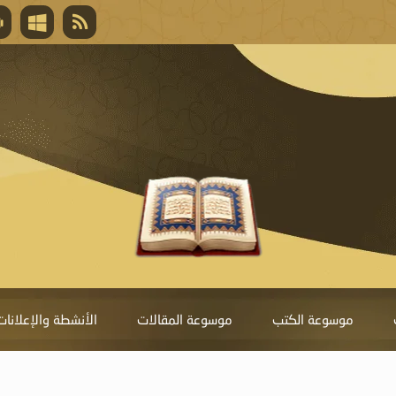
قال تعالى
المغفرة لأنها أغلى جائزة، وهي مفتاح باب العط
تحول دونها الذنوب.
موسوعة الكتب
موسوعة المقالات
الأنشطة والإعلانات