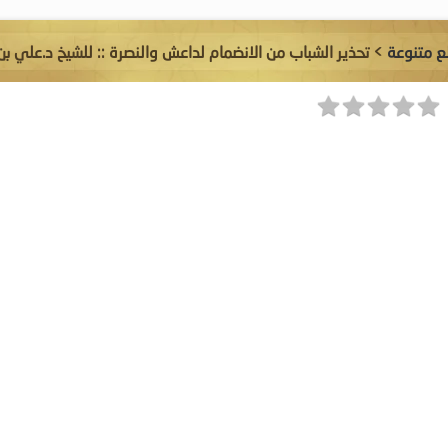
 متنوعة
> تحذير الشباب من الانضمام لداعش والنصرة :: للشيخ د.علي ب