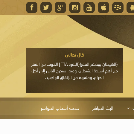
قال تعالى
قال 
﴿وَاللَّهُ يَعِدُكُمْ مَغْفِرَةً مِنْهُ وَفَضْلًا﴾[البقرة: ٢٦٨] قدَّم
﴿الشيطان يعِدُكم الفقر﴾[البقرة:٢٦٨] الخوف من الفقر
«خَيْرُ الدُّعَاءِ دُعَاءُ يَو
ايا التي
من أهم أسلحة الشيطان، ومنه استدرج الناس إلى أكل
قَبْلِي: لاَ إِلَهَ إِلاَّ 
الحرام، ومنعهم من الإنفاق الواجب .
الْحَمْدُ،
البث المباشر
خدمة أصحاب المواقع