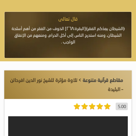
قال تعالى
فرة لأنها أغلى
﴿الشيطان يعِدُكم الفقر﴾[البقرة:٢٦٨] الخوف من الفقر من أهم أسلحة
«خَيْرُ
الشيطان، ومنه استدرج الناس إلى أكل الحرام، ومنعهم من الإنفاق
اللَّ
الواجب .
مقاطع قرآنية متنوعة
> تلاوة مؤثرة للشيخ نور الدين افرحاتن
– البليدة
5.00