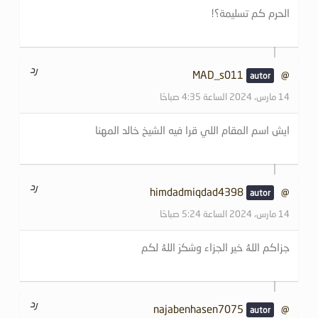
الحرم كم تسليمة؟!
رد
@MAD_s011
14 مارس، 2024 الساعة 4:35 صباحًا
ايش اسم المقام اللي قرا فيه الشيخ خالد المهنا
رد
@himdadmiqdad4398
14 مارس، 2024 الساعة 5:24 صباحًا
جزاكم اللەُ خير الجزاء وشكرَ اللەُ لكم
رد
@najabenhasen7075