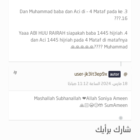
3. Dan Muhammad baba dan Aci di – 4 Mataf pada ke
16.???
4. Yaaa ABI HUU RAIRAH siapakah baba 1445 hijriah
dan Aci 1445 hijriah pada 4 Mataf di matafnya
Muhammad ????🙏🙏🙏🙏🙏
رد
@user-jk3it3ep9x
18 مارس، 2024 الساعة 11:12 صباحًا
Mashallah Subhanallah ❤Allah Soniya Ameen
SumAmeen 🤲😢😭🙏🏻
شارك برأيك