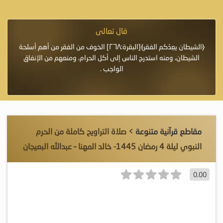
قال تعالى
فرة لأنها أغلى
﴿الشيطان يعِدُكم الفقر﴾[البقرة:٢٦٨] الخوف من الفقر من أهم أسلحة
«خَيْرُ
الشيطان، ومنه استدرج الناس إلى أكل الحرام، ومنعهم من الإنفاق
اللَّ
الواجب .
مقاطع قرآنية متنوعة
> صلاة التراويح كاملة من الحرم
النبوي ليلة 4 رمضان 1445- خالد المهنا – عبدالله البعيجان
0.00