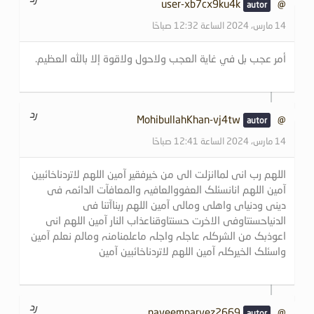
@user-xb7cx9ku4k
14 مارس، 2024 الساعة 12:32 صباحًا
أمر عجب بل في غاية العجب ولاحول ولاقوة إلا بالله العظيم.
رد
@MohibullahKhan-vj4tw
14 مارس، 2024 الساعة 12:41 صباحًا
اللھم رب انی لماانزلت الی من خیرفقیر آمین اللھم لاتردناخائبین
آمین اللھم انانسئلک العفووالعافیہ والمعافآت الدائمہ فی
دینی ودنیای واھلی ومالی آمین اللھم ربناآتنا فی
الدنیاحسنتاوفی الاخرت حسنتاوقناعذاب النار آمین اللھم انی
اعوذبک من الشرکلہ عاجلہ واجلہ ماعلمنامنہ ومالم نعلم آمین
واسئلک الخیرکلہ آمین اللھم لاتردناخائبین آمین
رد
@nayeemparvez2669