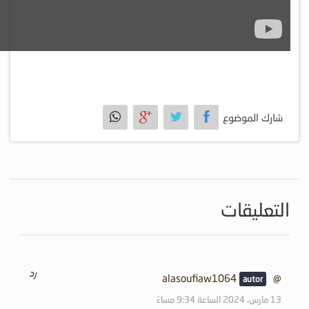
شارك الموضوع
التعليقات
رد
@alasoufiaw1064
13 مارس، 2024 الساعة 9:34 مساءً