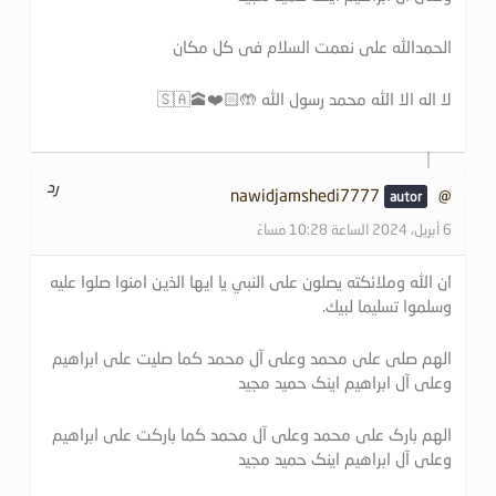
الحمدالله علی نعمت السلام فی کل مکان
لا اله الا الله محمد رسول الله 🤲🏻❤️🕋🇸🇦
رد
@nawidjamshedi7777
6 أبريل، 2024 الساعة 10:28 مساءً
ان الله وملائكته يصلون على النبي يا ايها الذين امنوا صلوا عليه
وسلموا تسليما لبيك.
الهم صلی علی محمد وعلی آل محمد کما صلیت علی ابراهیم
وعلی آل ابراهیم اینک حمید مجید
الهم بارک علی محمد وعلی آل محمد کما بارکت علی ابراهیم
وعلی آل ابراهیم اینک حمید مجید