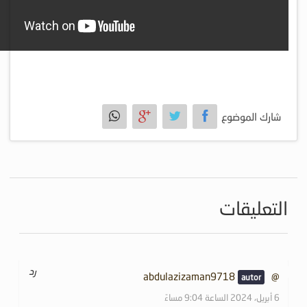
شارك الموضوع
التعليقات
رد
@abdulazizaman9718
6 أبريل، 2024 الساعة 9:04 مساءً