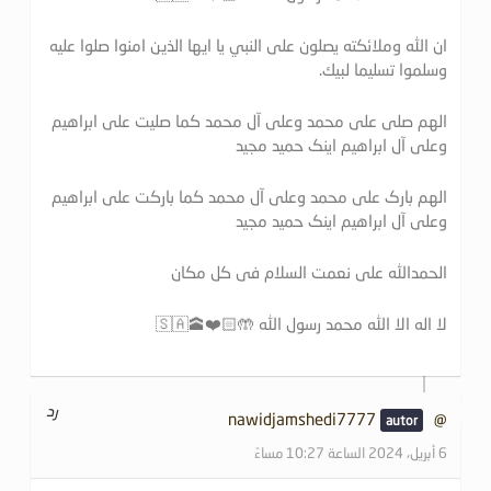
ان الله وملائكته يصلون على النبي يا ايها الذين امنوا صلوا عليه
وسلموا تسليما لبيك.
الهم صلی علی محمد وعلی آل محمد کما صلیت علی ابراهیم
وعلی آل ابراهیم اینک حمید مجید
الهم بارک علی محمد وعلی آل محمد کما بارکت علی ابراهیم
وعلی آل ابراهیم اینک حمید مجید
الحمدالله علی نعمت السلام فی کل مکان
لا اله الا الله محمد رسول الله 🤲🏻❤️🕋🇸🇦
رد
@nawidjamshedi7777
6 أبريل، 2024 الساعة 10:27 مساءً