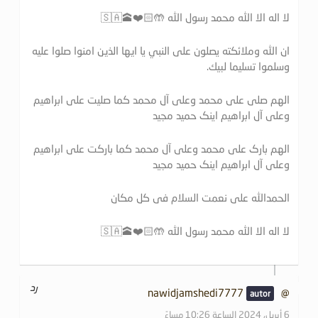
لا اله الا الله محمد رسول الله 🤲🏻❤️🕋🇸🇦
ان الله وملائكته يصلون على النبي يا ايها الذين امنوا صلوا عليه
وسلموا تسليما لبيك.
الهم صلی علی محمد وعلی آل محمد کما صلیت علی ابراهیم
وعلی آل ابراهیم اینک حمید مجید
الهم بارک علی محمد وعلی آل محمد کما بارکت علی ابراهیم
وعلی آل ابراهیم اینک حمید مجید
الحمدالله علی نعمت السلام فی کل مکان
لا اله الا الله محمد رسول الله 🤲🏻❤️🕋🇸🇦
رد
@nawidjamshedi7777
6 أبريل، 2024 الساعة 10:26 مساءً