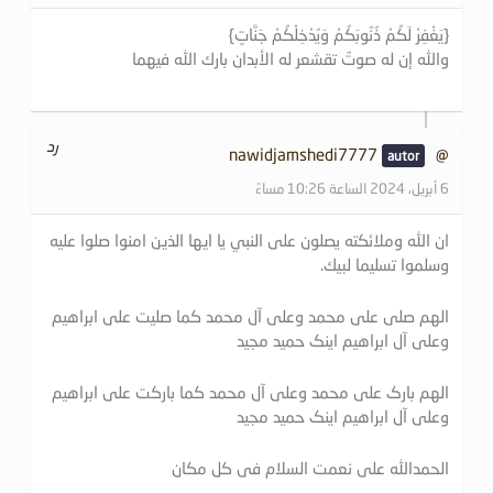
{يَغْفِرْ لَكُمْ ذُنُوبَكُمْ وَيُدْخِلْكُمْ جَنَّاتٍ}
والله إن له صوتٌ تقشعر له الأبدان بارك الله فيهما
رد
@nawidjamshedi7777
6 أبريل، 2024 الساعة 10:26 مساءً
ان الله وملائكته يصلون على النبي يا ايها الذين امنوا صلوا عليه
وسلموا تسليما لبيك.
الهم صلی علی محمد وعلی آل محمد کما صلیت علی ابراهیم
وعلی آل ابراهیم اینک حمید مجید
الهم بارک علی محمد وعلی آل محمد کما بارکت علی ابراهیم
وعلی آل ابراهیم اینک حمید مجید
الحمدالله علی نعمت السلام فی کل مکان