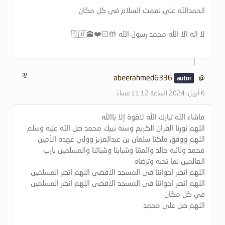
الحمدالله علی نعمت السلام فی کل مکان
لا اله الا الله محمد رسول الله 🤲🏻❤️🕋🇸🇦
رد
@abeerahmed6336
6 أبريل، 2024 الساعة 11:12 مساءً
ماشاء الله تبارك الله لاقوة إلا باالله
اللهم نورنا القران الكريم وسنة نبيك محمد صل الله عليه وسلم
اللهم ووفق ملكنا سلمان بن عبدالعزيز وولي عهده الأمين
محمد ونائبه خالد وائمتنا وشبابنا وشباتنا والمسلمين يارب
العالمين لما تحبه وترضاه
اللهم انصر اخواننا في المسجد الأقصى اللهم انصر المسلمين
اللهم انصر اخواننا في المسجد الأقصى اللهم انصر المسلمين
في كل مكان
اللهم صل على محمد