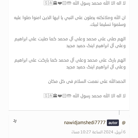
لا اله الا الله محمد رسول الله 🤲🏻❤️🕋🇸🇦
ان الله وملائكته يصلون على النبي يا ايها الذين امنوا صلوا عليه
وسلموا تسليما لبيك.
الهم صلی علی محمد وعلی آل محمد کما صلیت علی ابراهیم
وعلی آل ابراهیم اینک حمید مجید
الهم بارک علی محمد وعلی آل محمد کما بارکت علی ابراهیم
وعلی آل ابراهیم اینک حمید مجید
الحمدالله علی نعمت السلام فی کل مکان
لا اله الا الله محمد رسول الله 🤲🏻❤️🕋🇸🇦
رد
@nawidjamshedi7777
6 أبريل، 2024 الساعة 10:27 مساءً