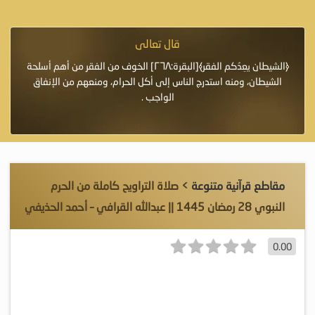
قال تعالى
فرة لأنها أغلى
﴿الشيطان يعِدُكم الفقر﴾[البقرة:٢٦٨] الخوف من الفقر من أهم أسلحة
«خَيْرُ
الشيطان، ومنه استدرج الناس إلى أكل الحرام، ومنعهم من الإنفاق
اللَّ
الواجب .
مقاطع قرآنية متنوعة
> صلاة التراويح كاملة من الحرم
النبوي 28 رمضان 1445 || عبدالله القرافي – أحمد الحذيفي
0.00