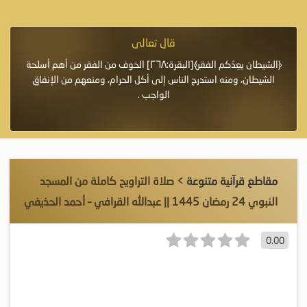
قال تعالى
فرة لأنها أغلى
﴿الشيطان يعِدُكم الفقر﴾[البقرة:٢٦٨] الخوف من الفقر من أهم أسلحة
«خَيْرُ
الشيطان، ومنه استدرج الناس إلى أكل الحرام، ومنعهم من الإنفاق
اللَّ
الواجب .
مقاطع قرآنية متنوعة
> صلاة التراويح كاملة من المسجد
النبوي 24 رمضان 1445 || عبدالله القرافي – أحمد الحذيفي
0.00