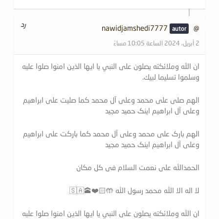
رد
@nawidjamshedi7777
2 أبريل، 2024 الساعة 10:05 مساءً
ان الله وملائكته يصلون على النبي يا ايها الذين امنوا صلوا عليه
وسلموا تسليما لبيك.
الهم صلی علی محمد وعلی آل محمد کما صلیت علی ابراهیم
وعلی آل ابراهیم اینک حمید مجید
الهم بارک علی محمد وعلی آل محمد کما بارکت علی ابراهیم
وعلی آل ابراهیم اینک حمید مجید
الحمدالله علی نعمت السلام فی کل مکان
لا اله الا الله محمد رسول الله 🤲🏻❤️🕋🇸🇦
ان الله وملائكته يصلون على النبي يا ايها الذين امنوا صلوا عليه