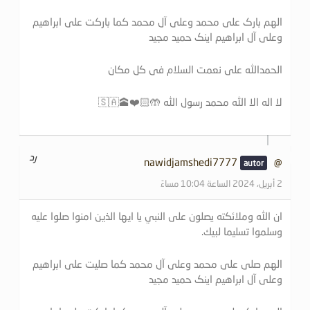
الهم بارک علی محمد وعلی آل محمد کما بارکت علی ابراهیم
وعلی آل ابراهیم اینک حمید مجید
الحمدالله علی نعمت السلام فی کل مکان
لا اله الا الله محمد رسول الله 🤲🏻❤️🕋🇸🇦
رد
@nawidjamshedi7777
2 أبريل، 2024 الساعة 10:04 مساءً
ان الله وملائكته يصلون على النبي يا ايها الذين امنوا صلوا عليه
وسلموا تسليما لبيك.
الهم صلی علی محمد وعلی آل محمد کما صلیت علی ابراهیم
وعلی آل ابراهیم اینک حمید مجید