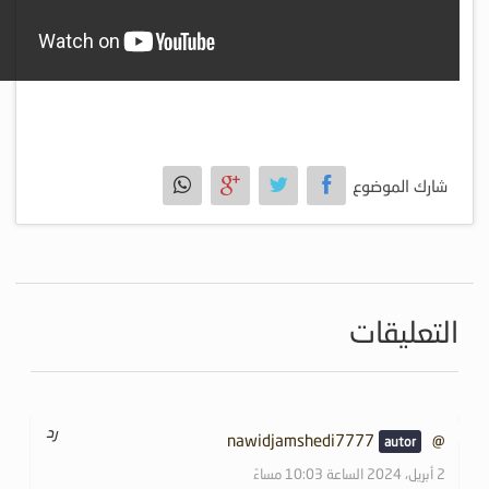
شارك الموضوع
التعليقات
رد
@nawidjamshedi7777
2 أبريل، 2024 الساعة 10:03 مساءً