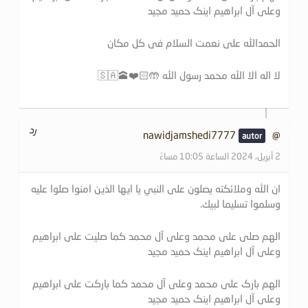
وعلی آل ابراهیم اینک حمید مجید
الحمدالله علی نعمت السلام فی کل مکان
لا اله الا الله محمد رسول الله 🤲🏻❤️🕋🇸🇦
رد
@nawidjamshedi7777
2 أبريل، 2024 الساعة 10:05 مساءً
ان الله وملائكته يصلون على النبي يا ايها الذين امنوا صلوا عليه
وسلموا تسليما لبيك.
الهم صلی علی محمد وعلی آل محمد کما صلیت علی ابراهیم
وعلی آل ابراهیم اینک حمید مجید
الهم بارک علی محمد وعلی آل محمد کما بارکت علی ابراهیم
وعلی آل ابراهیم اینک حمید مجید