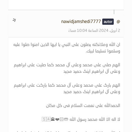
رد
@nawidjamshedi7777
2 أبريل، 2024 الساعة 10:04 مساءً
ان الله وملائكته يصلون على النبي يا ايها الذين امنوا صلوا عليه
وسلموا تسليما لبيك.
الهم صلی علی محمد وعلی آل محمد کما صلیت علی ابراهیم
وعلی آل ابراهیم اینک حمید مجید
الهم بارک علی محمد وعلی آل محمد کما بارکت علی ابراهیم
وعلی آل ابراهیم اینک حمید مجید
الحمدالله علی نعمت السلام فی کل مکان
لا اله الا الله محمد رسول الله 🤲🏻❤️🕋🇸🇦