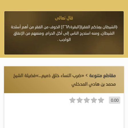
قال تعالى
فرة لأنها أغلى
﴿الشيطان يعِدُكم الفقر﴾[البقرة:٢٦٨] الخوف من الفقر من أهم أسلحة
«خَيْرُ
الشيطان، ومنه استدرج الناس إلى أكل الحرام، ومنعهم من الإنفاق
اللَّ
الواجب .
مقاطع متنوعة
> «ضرب النساء خلق ذميم…»فضيلة الشيخ
محمد بن هادي المدخلي
0.00