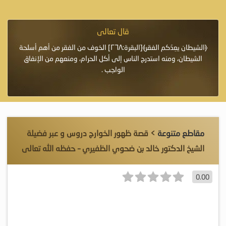
قال تعالى
فرة لأنها أغلى
﴿الشيطان يعِدُكم الفقر﴾[البقرة:٢٦٨] الخوف من الفقر من أهم أسلحة
«خَيْرُ
الشيطان، ومنه استدرج الناس إلى أكل الحرام، ومنعهم من الإنفاق
اللَّ
الواجب .
مقاطع متنوعة
> قصة ظهور الخوارج دروس و عبر فضيلة
الشيخ الدكتور ﺧﺎﻟﺪ ﺑﻦ ﺿﺤﻮﻱ ﺍﻟﻈﻔﻴﺮﻱ – ﺣﻔﻈﻪ ﺍﻟﻠﻪ ﺗﻌﺎﻟﻰ
0.00