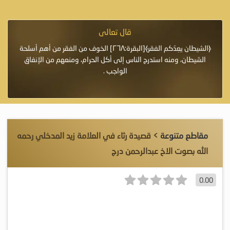
قال تعالى
فرة لأنها أغلى
﴿الشيطان يعِدُكم الفقر﴾[البقرة:٢٦٨] الخوف من الفقر من أهم أسلحة
«خَيْرُ
الشيطان، ومنه استدرج الناس إلى أكل الحرام، ومنعهم من الإنفاق
اللَّ
الواجب .
مقاطع متنوعة
> قصيدة رثاء في العلامة زيد المدخلي رحمه
الله بصوت الاخ عبدالرحمن درج
0.00