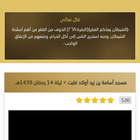
قال تعالى
فرة لأنها أغلى
﴿الشيطان يعِدُكم الفقر﴾[البقرة:٢٦٨] الخوف من الفقر من أهم أسلحة
«خَيْرُ
الشيطان، ومنه استدرج الناس إلى أكل الحرام، ومنعهم من الإنفاق
اللَّ
الواجب .
مسجد أسامة بن زيد أولاد فايت
> ليلة 14 رمضان 1439هـ
5.00