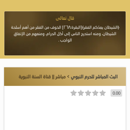
قال تعالى
فرة لأنها أغلى
﴿الشيطان يعِدُكم الفقر﴾[البقرة:٢٦٨] الخوف من الفقر من أهم أسلحة
«خَيْرُ
الشيطان، ومنه استدرج الناس إلى أكل الحرام، ومنعهم من الإنفاق
اللَّ
الواجب .
البث المباشر للحرم النبوي
> مباشر || قناة السنة النبوية
0.00