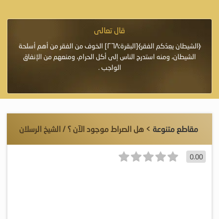
قال تعالى
فرة لأنها أغلى
﴿الشيطان يعِدُكم الفقر﴾[البقرة:٢٦٨] الخوف من الفقر من أهم أسلحة
«خَيْرُ
الشيطان، ومنه استدرج الناس إلى أكل الحرام، ومنعهم من الإنفاق
اللَّ
الواجب .
مقاطع متنوعة
> هل الصراط موجود الآن ؟ / الشيخ الرسلان
0.00