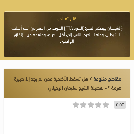
قال تعالى
فرة لأنها أغلى
﴿الشيطان يعِدُكم الفقر﴾[البقرة:٢٦٨] الخوف من الفقر من أهم أسلحة
«خَيْرُ
الشيطان، ومنه استدرج الناس إلى أكل الحرام، ومنعهم من الإنفاق
اللَّ
الواجب .
مقاطع متنوعة
> هل تسقط الأضحية عمن لم يجد إلا كبيرة
هرمة ؟ – لفضيلة الشيخ سليمان الرحيلي
0.00