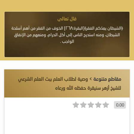
قال تعالى
فرة لأنها أغلى
﴿الشيطان يعِدُكم الفقر﴾[البقرة:٢٦٨] الخوف من الفقر من أهم أسلحة
«خَيْرُ
الشيطان، ومنه استدرج الناس إلى أكل الحرام، ومنعهم من الإنفاق
اللَّ
الواجب .
مقاطع متنوعة
> وصية لطلاب العلم ببث العلم الشرعي
للشيخ أزهر سنيقرة حفظه الله ورعاه
0.00