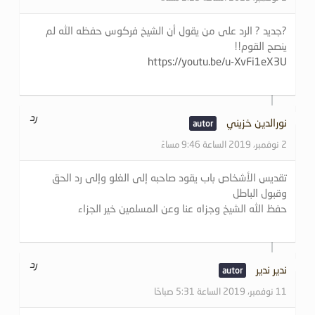
?جديد ? الرد على من يقول أن الشيخ فركوس حفظه الله لم
ينصح القوم!!
https://youtu.be/u-XvFi1eX3U
رد
نورالدين خزيني
2 نوفمبر، 2019 الساعة 9:46 مساءً
تقديس الأشخاص باب يقود صاحبه إلى الغلو وإلى رد الحق
وقبول الباطل
حفظ الله الشيخ وجزاه عنا وعن المسلمين خير الجزاء
رد
ندير ندير
11 نوفمبر، 2019 الساعة 5:31 صباحًا