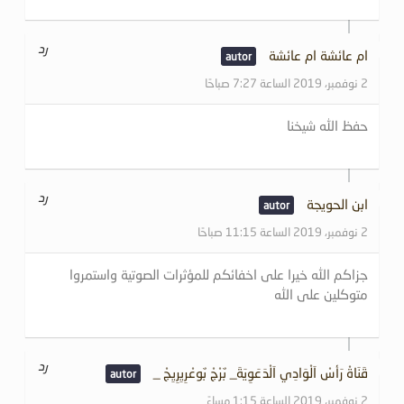
رد
ام عائشة ام عائشة
2 نوفمبر، 2019 الساعة 7:27 صباحًا
حفظ الله شيخنا
رد
ابن الحويجة
2 نوفمبر، 2019 الساعة 11:15 صباحًا
جزاكم الله خيرا على اخفائكم للمؤثرات الصوتية واستمروا
متوكلين على الله
رد
قَنَاةْ رَأسْ اَلْوَادِي اَلْدَعَوِيَةَ_ بٌرْجْ بٌوعْرِيِرِيِجْ _
2 نوفمبر، 2019 الساعة 1:15 مساءً