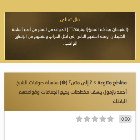
قال تعالى
فرة لأنها أغلى
﴿الشيطان يعِدُكم الفقر﴾[البقرة:٢٦٨] الخوف من الفقر من أهم أسلحة
«خَيْرُ
الشيطان، ومنه استدرج الناس إلى أكل الحرام، ومنعهم من الإنفاق
اللَّ
الواجب .
مقاطع متنوعة
> ? إلى متى؟ (❺) سلسلة صوتيات للشيخ
أحمد بازمول ينسف مخططات رجيع الجماعات وقواعدهم
الباطلة
0.00