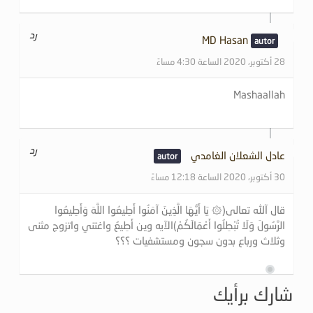
رد
MD Hasan
28 أكتوبر، 2020 الساعة 4:30 مساءً
Mashaallah
رد
عادل الشعلان الغامدي
30 أكتوبر، 2020 الساعة 12:18 مساءً
قال آلله تعالى(۞ يَا أَيُّهَا الَّذِينَ آمَنُوا أَطِيعُوا اللَّهَ وَأَطِيعُوا
الرَّسُولَ وَلَا تُبْطِلُوا أَعْمَالَكُمْ)الآيه وين أَطِيعُ واغتني واتزوج مثنى
وثلاث ورباع بدون سجون ومستشفيات ؟؟؟
شارك برأيك