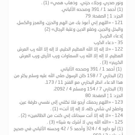
ونور صدري، وجلاء حزني، وذهاب همي» (1) .
(1) أحمد 1 / 391 وصححه الألباني.
الجزء: 1 ¦ الصفحة: 79
121 – «اللهم إني أعوذ بك من الهم والحزن، والعجز والكسل،
والبخل والجبن، وضلع الدين وغلبة الرجال» (2)
]دعاء الكرب[
35 – دعاء الكرب
122 – «لا إله إلا الله العظيم الحليم، لا إله إلا الله رب العرش
العظيم، لا إله إلا الله رب السماوات ورب الأرض ورب العرش
الكريم» (3) .
(1) أحمد 1 / 391 وصححه الألباني.
(2) البخاري 7 / 158 كان الرسول صلى الله عليه وسلم يكثر من
هذا الدعاء. انظر البخاري مع الفتح 11 / 173.
(3) البخاري 7 / 154 ومسلم 4 / 2092.
الجزء: 1 ¦ الصفحة: 80
123 – «اللهم رحمتك أرجو فلا تكلني إلى نفسي طرفة عين،
واصلح لي شأني كله، لا إله إلا أنت» (1) .
124 – «لا إله إلا أنت سبحانك إني كنت من الظالمين» (2) .
125 – «الله الله ربي لا أشرك به شيئا» (3) .
(1) أبو داود 4 / 324 وأحمد 5 / 42 وحسنه الألباني في صحيح
أبو داود 3 / 959.