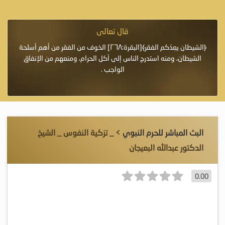
قال تعالى
فرة لأنها أغلى
﴿الشيطان يعِدُكم الفقر﴾[البقرة:٢٦٨] الخوف من الفقر من أهم أسلحة
«خَيْرُ
الشيطان، ومنه استدرج الناس إلى أكل الحرام، ومنعهم من الإنفاق
اللَّ
الواجب .
البث المباشر للحرم النبوي
> _ تزكية النفوس _ الشيخ
الدكتور عبدالله البعيجان
0.00